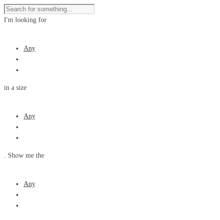
I'm looking for
product
Any
in a size
size
Any
. Show me the
colour
Any